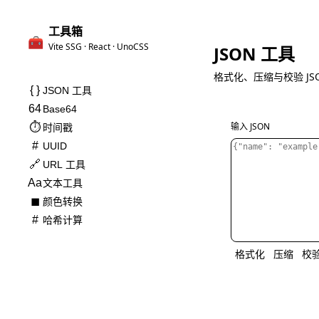
工具箱
🧰
Vite SSG · React · UnoCSS
JSON 工具
格式化、压缩与校验 JS
{ }
JSON 工具
64
Base64
输入 JSON
⏱
时间戳
#
UUID
🔗
URL 工具
Aa
文本工具
◼
颜色转换
#
哈希计算
格式化
压缩
校